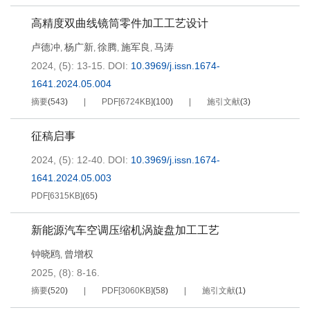
高精度双曲线镜筒零件加工工艺设计
卢德冲
杨广新
徐腾
施军良
马涛
,
,
,
,
2024, (5): 13-15.
DOI:
10.3969/j.issn.1674-
1641.2024.05.004
摘要
(
543
)
PDF[
6724KB
]
(
100
)
施引文献
(
3
)
征稿启事
2024, (5): 12-40.
DOI:
10.3969/j.issn.1674-
1641.2024.05.003
PDF[
6315KB
]
(
65
)
新能源汽车空调压缩机涡旋盘加工工艺
钟晓鸥
曾增权
,
2025, (8): 8-16.
摘要
(
520
)
PDF[
3060KB
]
(
58
)
施引文献
(
1
)