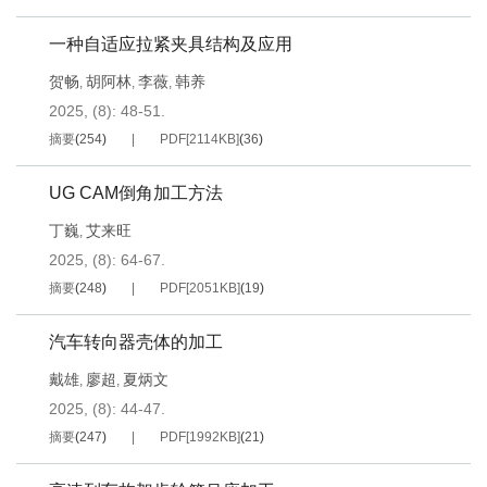
一种自适应拉紧夹具结构及应用
贺畅
胡阿林
李薇
韩养
,
,
,
2025, (8): 48-51.
摘要
(
254
)
PDF[
2114KB
]
(
36
)
UG CAM倒角加工方法
丁巍
艾来旺
,
2025, (8): 64-67.
摘要
(
248
)
PDF[
2051KB
]
(
19
)
汽车转向器壳体的加工
戴雄
廖超
夏炳文
,
,
2025, (8): 44-47.
摘要
(
247
)
PDF[
1992KB
]
(
21
)