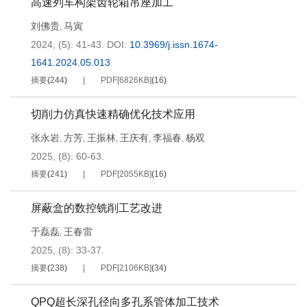
高速列车构架齿轮箱吊座加工
刘佛贵
马寅
,
2024, (5): 41-43.
DOI:
10.3969/j.issn.1674-
1641.2024.05.013
摘要
(
244
)
PDF[
6826KB
]
(
16
)
切削力仿真快速精确优化技术应用
张永岩
方芳
王振林
王庆有
李福春
杨双
,
,
,
,
,
2025, (8): 60-63.
摘要
(
241
)
PDF[
2055KB
]
(
16
)
屏蔽盒的数控铣削工艺改进
于磊磊
王春雷
,
2025, (8): 33-37.
摘要
(
238
)
PDF[
2106KB
]
(
34
)
QPQ超长深孔径向多孔系管体加工技术