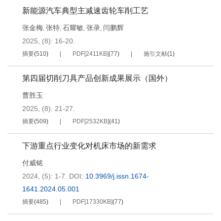
新能源汽车典型主减速齿轮车削工艺
张金梅
张特
石耀敏
张录
闫鹏辉
,
,
,
,
2025, (8): 16-20.
摘要
(
510
)
PDF[
2411KB
]
(
77
)
施引文献
(
1
)
第四届切削刀具产品创新成果展示（国外）
曹胜玉
2025, (8): 21-27.
摘要
(
509
)
PDF[
2532KB
]
(
41
)
下游重点行业变化对机床市场的新需求
付威铭
2024, (5): 1-7.
DOI:
10.3969/j.issn.1674-
1641.2024.05.001
摘要
(
485
)
PDF[
17330KB
]
(
77
)