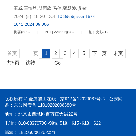
王威
王怡然
艾雨欣
马健
甄延波
艾敏
,
,
,
,
,
2024, (5): 18-20.
DOI:
10.3969/j.issn.1674-
1641.2024.05.006
摘要
(
235
)
PDF[
6592KB
]
(
28
)
施引文献
(
1
)
首页
上一页
1
2
3
4
5
下一页
末页
共5页
跳转
Go
版权所有 © 金属加工在线
京ICP备12020067号-3
公安网
备：京公网安备 11010202008380号
地址：北京市西城区百万庄大街22号
电话：010-88379790~98转 518、615~618、622
邮箱：
LB1950@126.com