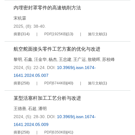
内埋密封罩零件的高速铣削方法
宋杭霖
2025, (8): 38-40.
摘要
(
314
)
PDF[
1925KB
]
(
13
)
施引文献
(
1
)
航空舵面接头零件工艺方案的优化与改进
黎明
石鑫
汪金华
杨杰
王忠建
王广运
敖晓晖
苏校峰
,
,
,
,
,
,
,
2024, (5): 22-24.
DOI:
10.3969/j.issn.1674-
1641.2024.05.007
摘要
(
258
)
PDF[
6744KB
]
(
40
)
施引文献
(
1
)
某型活塞杆加工工艺分析与改进
王德善
石超
潘明
,
,
2024, (5): 28-30.
DOI:
10.3969/j.issn.1674-
1641.2024.05.009
摘要
(
258
)
PDF[
6350KB
]
(
41
)