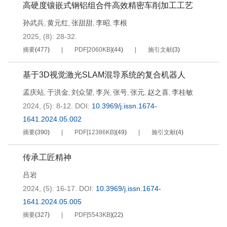
高硬度镶嵌式钢铝组合件高效精密车削加工工艺
孙武兵
黄元红
张甜甜
李昭
李根
,
,
,
,
2025, (8): 28-32.
摘要
(
477
)
PDF[
2060KB
]
(
44
)
施引文献
(
3
)
基于3D视觉激光SLAM混导系统的复合机器人
孟庆站
于洪金
刘众望
李兴
张号
张元
赵之喜
李桂敏
,
,
,
,
,
,
,
2024, (5): 8-12.
DOI:
10.3969/j.issn.1674-
1641.2024.05.002
摘要
(
390
)
PDF[
12386KB
]
(
49
)
施引文献
(
4
)
传承工匠精神
吕岩
2024, (5): 16-17.
DOI:
10.3969/j.issn.1674-
1641.2024.05.005
摘要
(
327
)
PDF[
5543KB
]
(
22
)