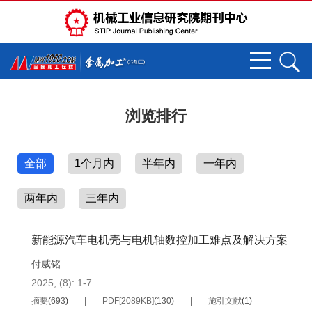
浏览排行
全部
1个月内
半年内
一年内
两年内
三年内
新能源汽车电机壳与电机轴数控加工难点及解决方案
付威铭
2025, (8): 1-7.
摘要
(
693
)
PDF[
2089KB
]
(
130
)
施引文献
(
1
)